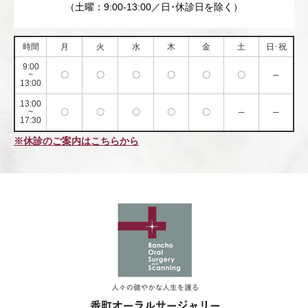
（土曜：9:00-13:00／日･休診日を除く）
時間
月
火
水
木
金
土
日･祝
9:00
~
〇
〇
〇
〇
〇
〇
─
13:00
13:00
~
〇
〇
〇
〇
〇
─
─
17:30
※休診のご案内はこちらから