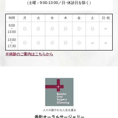
（土曜：9:00-13:00／日･休診日を除く）
時間
月
火
水
木
金
土
日･祝
9:00
~
〇
〇
〇
〇
〇
〇
─
13:00
13:00
~
〇
〇
〇
〇
〇
─
─
17:30
※休診のご案内はこちらから