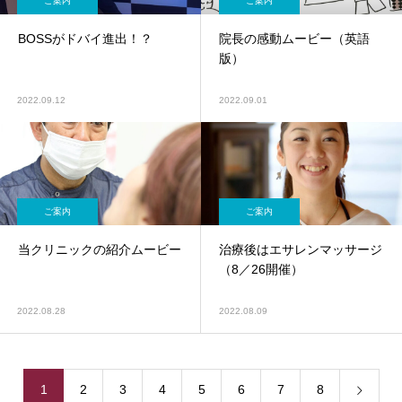
ご案内
ご案内
BOSSがドバイ進出！？
院長の感動ムービー（英語
版）
2022.09.12
2022.09.01
ご案内
ご案内
当クリニックの紹介ムービー
治療後はエサレンマッサージ
（8／26開催）
2022.08.28
2022.08.09
1
2
3
4
5
6
7
8