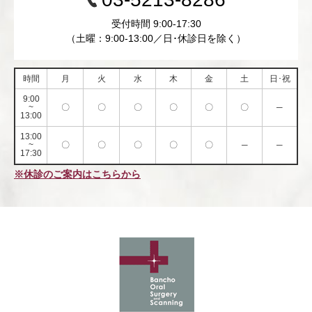
受付時間 9:00-17:30
（土曜：9:00-13:00／日･休診日を除く）
時間
月
火
水
木
金
土
日･祝
9:00
~
〇
〇
〇
〇
〇
〇
─
13:00
13:00
~
〇
〇
〇
〇
〇
─
─
17:30
※休診のご案内はこちらから