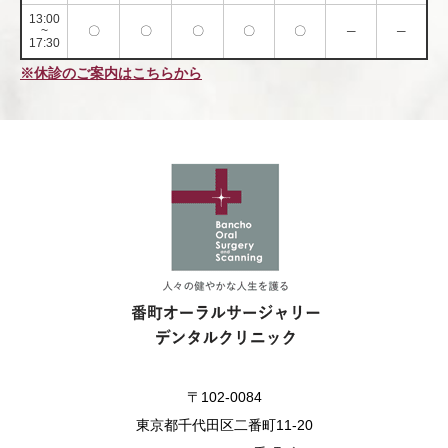
13:00
~
〇
〇
〇
〇
〇
─
─
17:30
※休診のご案内はこちらから
〒102-0084
東京都千代田区二番町11-20