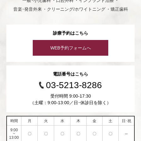
一般･小児歯科
口腔外科
インプラント治療
音楽･発音外来
クリーニング/ホワイトニング
矯正歯科
診療予約はこちら
WEB予約フォームへ
電話番号はこちら
03-5213-8286
受付時間 9:00-17:30
（土曜：9:00-13:00／日･休診日を除く）
時間
月
火
水
木
金
土
日･祝
9:00
~
〇
〇
〇
〇
〇
〇
─
13:00